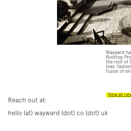
Телефонные
Wayward hav
Особенно е
Rooftop Proj
займа в та
the
roof
of
teas, fashi
https://me
операторов
fusion of e
системой б
услугой ано
своими дей
оформления
конфиденц
View all ne
Reach out at:
hello (at) wayward (dot) co (dot) uk