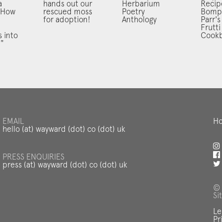
a
hands out our
Herbarium
Recip
 "How
rescued moss
Poetry
Bomp
for adoption!
Anthology
Parr's
Frutti
s into
Cook
?"
EMAIL
Ho
hello (at) wayward (dot) co (dot) uk
PRESS ENQUIRIES
press (at) wayward (dot) co (dot) uk
© 
Si
Le
Pr