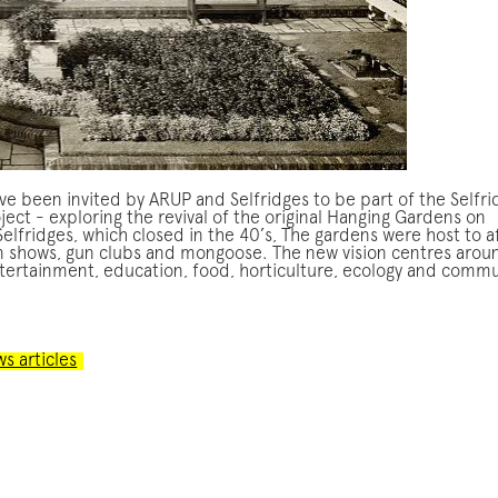
 звонки от кредиторов или колл-центров могут вызывать 
e been invited by ARUP and Selfridges to be part of the Selfri
сли речь идёт о конфиденциальности или желании сохран
ect - exploring the revival of the original Hanging Gardens on
йне. Современные МФО понимают это и предлагают
Selfridges
, which closed in the 40’s, The gardens were host to 
on shows, gun clubs and mongoose. The new vision centres arou
gacredit.in.ua/bez-zvonkov-na-kartu/
, где всё происходит 
. Подтверждение данных проходит онлайн, а решение прин
ntertainment, education, food, horticulture, ecology and commu
ез звонков. Деньги поступают прямо на карту, а клиент може
нимно и спокойно. Это особенно актуально для тех, кто не 
ствиями с родственниками, коллегами или третьими лицами
 стал стандартом среди продвинутых сервисов, предлагая
иальность.
ws articles