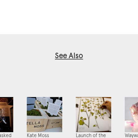
See Also
asked
Kate Moss
Launch of the
Waywa