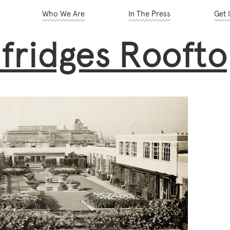
Who We Are
In The Press
Get 
lfridges Roofto