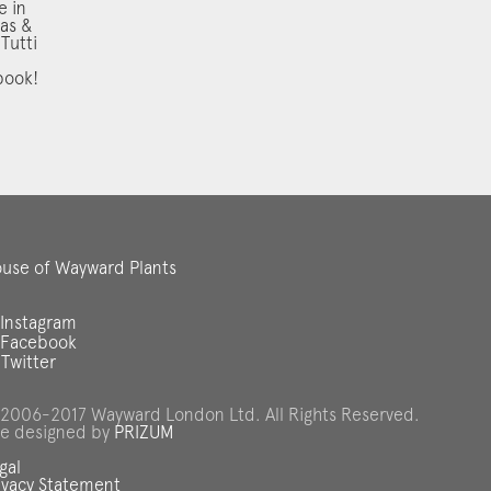
e in
as &
 Tutti
book!
use of Wayward Plants
Instagram
Facebook
Twitter
2006-2017 Wayward London Ltd. All Rights Reserved.
te designed by
PRIZUM
gal
ivacy Statement