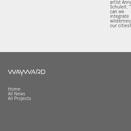
artist Ann
Schuleit,
can we
integrate
wildernes
our cities
Home
All News
All Projects