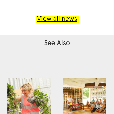
Коли потрібно отримати гроші терміново, не
тривалі перевірки і заповнення складних анк
кредит без відмов онлайн
стає оптимальн
View all news
зручний спосіб отримати необхідні кошти б
формальностей і затримок. Достатньо лише
заявку, підтвердити свою особу і дочекатис
Більшість платформ пропонують прості умови
строки погашення і відсутність прихованих 
See Also
такі сервіси популярними серед тих, хто шу
рішення. Крім того, багато сервісів гаранту
персональних даних, що додає впевненості 
операцій. Обираючи перевірену платформу
впевненим у надійності і прозорості умов, 
уникнути неприємних сюрпризів у майбутнь